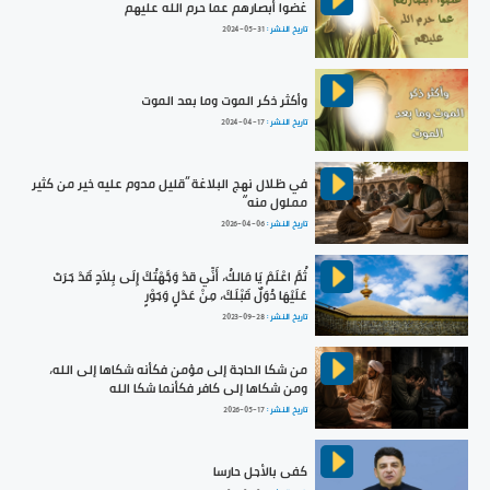
غضوا أبصارهم عما حرم الله عليهم
تاريخ النشر :
2024-05-31
وأكثر ذكر الموت وما بعد الموت
تاريخ النشر :
2024-04-17
في ظلال نهج البلاغة ”قليل مدوم عليه خير من كثير
مملول منه“
تاريخ النشر :
2026-04-06
ثُمَّ اعْلَمْ يَا مَالكُ، أَنِّي قدْ وَجَّهْتُكَ إِلَى بِلاَدٍ قَدْ جَرَتْ
عَلَيْهَا دُوَلٌ قَبْلَكَ، مِنْ عَدْلٍ وَجَوْرٍ
تاريخ النشر :
2023-09-28
من شكا الحاجة إلى مؤمن فكأنه شكاها إلى الله،
ومن شكاها إلى كافر فكأنما شكا الله
تاريخ النشر :
2026-05-17
كفى بالأجل حارسا