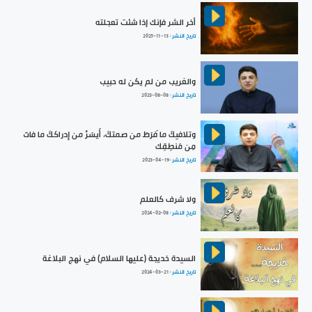
أخر الشر فإنك إذا شئت تعجلته
تاريخ النشر :
2025-11-13
والغريب من لم يكن له حبيب
تاريخ النشر :
2023-08-08
وتلافيكَ ما فَرَطَ من صمتكَ، أَيسَرُ من إِدراككَ ما فاتَ
مِن مَنطِقِك
تاريخ النشر :
2023-04-19
ولا شرف كالعلم
تاريخ النشر :
2024-02-08
السيدة خديجة (عليها السلام) في نهج البلاغة
تاريخ النشر :
2024-03-21