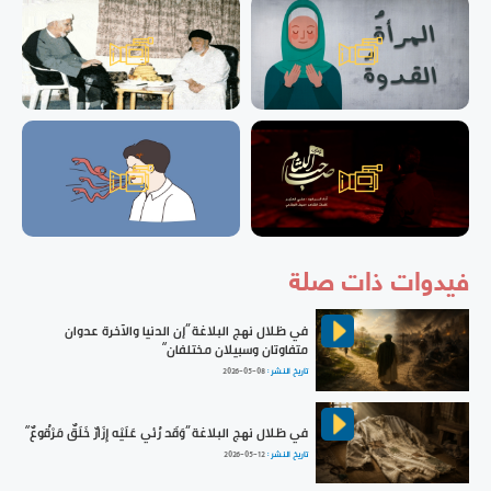
فيدوات ذات صلة
في ظلال نهج البلاغة ”إن الدنيا والآخرة عدوان
متفاوتان وسبيلان مختلفان“
تاريخ النشر :
2026-05-08
في ظلال نهج البلاغة ”وَقَد رُئي عَلَيْه إِزَارٌ خَلَقٌ مَرْقُوعٌ“
تاريخ النشر :
2026-05-12