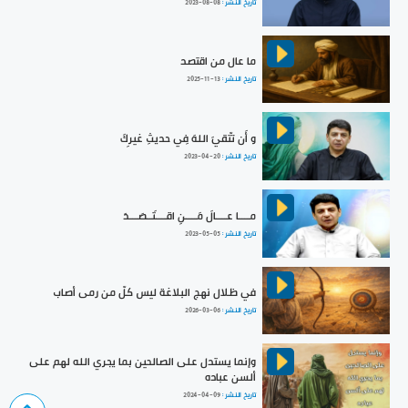
تاريخ النشر :
2023-08-08
ما عال من اقتصد
تاريخ النشر :
2025-11-13
و أَن تتّقيَ اللهَ فِي حديثِ غيرِكَ
تاريخ النشر :
2023-04-20
مــــا عــــالَ مَــــنِ اقــــتَــصَـــدَ
تاريخ النشر :
2023-05-05
في ظلال نهج البلاغة ليس كلّ من رمى أصاب
تاريخ النشر :
2026-03-06
وإنما يستدل على الصالحين بما يجري الله لهم على
ألسن عباده
تاريخ النشر :
2024-04-09