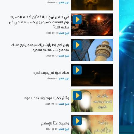
تاريخ النشر :
2025-11-13
في ظلال نهج البلاغة ”إن أعظم الحسرات
يوم القيامة، حسرة رجل كسب مالا في غير
طاعة الله“
تاريخ النشر :
2026-05-19
يابن آدم، إذا رأيت ربَّك سبحانه يتابع عليك
نعمه وأنت تعصيه فاحذره
تاريخ النشر :
2023-11-13
هلك امرؤ لم يعرف قدره
تاريخ النشر :
2025-11-13
وأكثر ذكر الموت وما بعد الموت
تاريخ النشر :
2024-04-17
والجهادَ عِزّاً للإسلام
تاريخ النشر :
2024-02-27