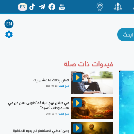
EN
ة
منشور
اضاءات
EN
فيدوات ذات صلة
امْشِ بِدَائِكَ مَا مَشَى بِكَ
تاريخ النشر :
2023-09-22
في ظلال نهج البلاغة ”طوبى لمن ذل في
نفسه وطاب كسبه“
تاريخ النشر :
2026-03-11
ومن أعطي الاستغفار لم يحرم المغفرة