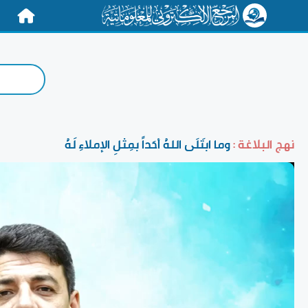
الرئيسية
نهج البلاغة :
وما ابتَلَى اللهُ أحَداً بمِثلِ الإملاءِ لَهُ