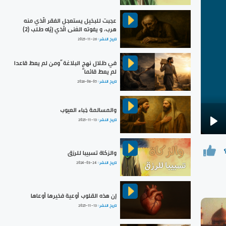
عجبت للبخيل يستعجل الفقر الّذي منه
هرب، و يفوته الغنى الّذي إيّاه طلب (2)
تاريخ النشر :
2025-11-26
في ظلال نهج البلاغة ”ومن لم يعطَ قاعدا
لم يعطَ قائما“
تاريخ النشر :
2026-08-05
والمسالمة خِباء العيوب
تاريخ النشر :
2025-11-13
Pla
والزكاة تسبيبا للرزق
تاريخ النشر :
2024-03-24
إن هذه القلوب أوعية فخيرها أوعاها
تاريخ النشر :
2025-11-13