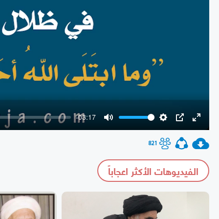
-03:17
Mute
Settings
PIP
Enter
fullscr
821
الفيديوهات الأكثر اعجاباً