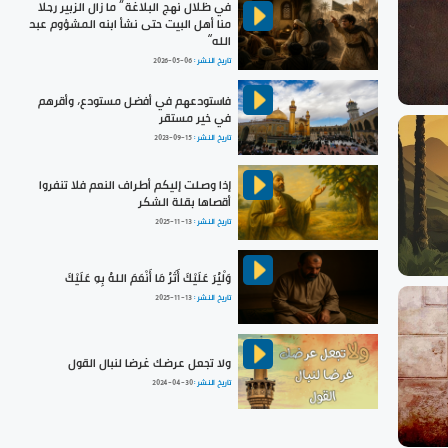
في ظلال نهج البلاغة ” ما زال الزبير رجلا
منا أهل البيت حتى نشأ ابنه المشؤوم عبد
الله“
تاريخ النشر :
2026-05-06
فاستودعهم في أفضل مستودع، وأقرهم
في خير مستقر
تاريخ النشر :
2023-09-15
إذا وصلت إليكم أطراف النعم فلا تنفروا
أقصاها بقلة الشكر
تاريخ النشر :
2025-11-13
وَلْيُرَ عَلَيْكَ أَثَرُ مَا أَنْعَمَ اللهُ بِهِ عَلَيْكَ
تاريخ النشر :
2025-11-13
ولا تجعل عرضك غرضا لنبال القول
تاريخ النشر :
2024-04-30