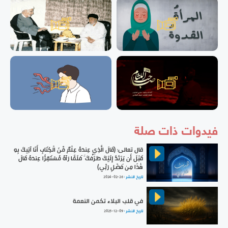
فيدوات ذات صلة
قال تعالى: ﴿قَالَ الَّذِي عِندَهُ عِلْمٌ مِّنَ الْكِتَابِ أَنَا آتِيكَ بِهِ
قَبْلَ أَن يَرْتَدَّ إِلَيْكَ طَرْفُكَ ۚ فَلَمَّا رَآهُ مُسْتَقِرًّا عِندَهُ قَالَ
هَٰذَا مِن فَضْلِ رَبِّي﴾
تاريخ النشر :
2024-02-26
في قلب البلاء تكمن النعمة
تاريخ النشر :
2025-12-09