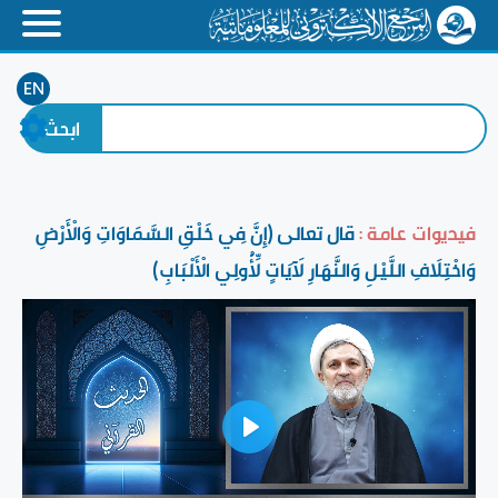
EN
فيديوات عامة :
قال تعالى ﴿إِنَّ فِي خَلْقِ السَّمَاوَاتِ وَالْأَرْضِ
وَاخْتِلَافِ اللَّيْلِ وَالنَّهَارِ لَآيَاتٍ لِّأُولِي الْأَلْبَابِ﴾
Play