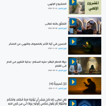
المشروع الإلهي
تاريخ النشر :
2024-01-22
التعلّق بالله تعالى
تاريخ النشر :
2023-08-08
الحسين في آية الأمر بالمعروف والنهي عن المنكر
تاريخ النشر :
2025-11-24
حياة الامام الباقر-عليه السلام- بداية التغيير من الدم
الى القلم
تاريخ النشر :
2024-06-16
دُرَرٌ حُسَينيةٌ (15)
تاريخ النشر :
2025-11-17
قال تعالى: ﴿مَا كَانَ لِبَشَرٍ أَن يُؤْتِيَهُ اللهُ الْكِتَابَ وَالْحُكْمَ
وَالنُّبُوَّةَ ثُمَّ يَقُولَ لِلنَّاسِ كُونُوا عِبَادًا لِّي مِن دُونِ اللهِ