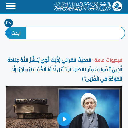
EN
فيديوات عامة :
الحديث القرآني ﴿ذَٰلِكَ الَّذِي يُبَشِّرُ اللَّهُ عِبَادَهُ
الَّذِينَ آمَنُوا وَعَمِلُوا الصَّالِحَاتِ ۗ قُل لَّا أَسْأَلُكُمْ عَلَيْهِ أَجْرًا إِلَّا
الْمَوَدَّةَ فِي الْقُرْبَىٰ ۗ﴾
Play