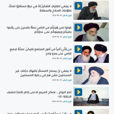
لا ينبغي للفتياتِ التفكيرُ إلاّ في حياةٍ مستقرّةٍ تملكُ
مقوّماتَ الصلاحِ والسعادةِ
تاريخ النشر :
2019-06-10
كونوا لمن قِبَلِكُم من الناسِ حماةً ناصحينَ حتى يأمنوا
جانبكُم ويعينوكُم على عدوّكُم
تاريخ النشر :
2019-06-10
من وُلِّيَ أمراً من أمورِ المجتمعِ فليكنْ عملُهُ لجميعِ
الناسِ على وجهٍ واحدٍ
تاريخ النشر :
2019-06-10
لا ينبغي انْ يسمحَ المسلمُ بانتهاكِ حرُماتِ غيرِ
المسلمينَ ممّن هم في رعايةِ المسلمينَ
تاريخ النشر :
2019-06-10
ثمار الزواج _ نصائح المرجع الاعلى (دام ظله) للشباب
الحلقة -12-
تاريخ النشر :
2025-02-06
من ظّنَّ غريباً أنصحُ لهُ من أهلهِ وعشيرتهِ وأهلِ بلدهِ