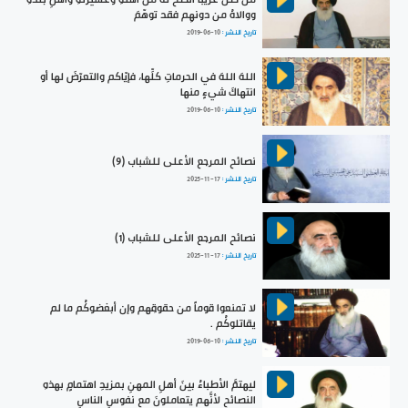
ووالاهُ من دونهِم فقد توهّمَ
تاريخ النشر :
2019-06-10
اللهَ اللهَ في الحرماتِ كلِّها، فإيّاكم والتعرّضَ لها أو
انتهاكَ شيءٍ منها
تاريخ النشر :
2019-06-10
نصائح المرجع الأعلى للشباب (9)
تاريخ النشر :
2025-11-17
نصائح المرجع الأعلى للشباب (1)
تاريخ النشر :
2025-11-17
لا تمنعوا قوماً من حقوقِهم وإن أبغضوكُم ما لم
يقاتلوكُم .
تاريخ النشر :
2019-06-10
ليهتمَّ الأطباءُ بينَ أهلِ المهنِ بمزيدِ اهتمامٍ بهذهِ
النصائحِ لأنَّهم يتعاملونَ مع نفوسِ الناسِ