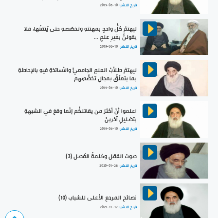
تاريخ النشر :
2019-06-10
ليهتمْ كلُّ واحدٍ بمهنتهِ وتخصّصهِ حتى يُتقنُها، فلا
يقولنَّ بغيرِ علمٍ ...
تاريخ النشر :
2019-06-10
ليهتمْ طلاّبُ العلمِ الجامعيِّ والأساتذةِ فيهِ بالإحاطةِ
بما يتعلّقُ بمجالِ تخصُّصِهم
تاريخ النشر :
2019-06-10
اعلموا أنّ أكثرَ من يقاتلكُم إنّما وقعَ في الشبهةِ
بتضليلِ آخرينَ
تاريخ النشر :
2019-06-10
صوتُ العَقل وكلمةُ الفَصل (3)
تاريخ النشر :
2020-01-28
نصائح المرجع الأعلى للشباب (10)
تاريخ النشر :
2025-11-17