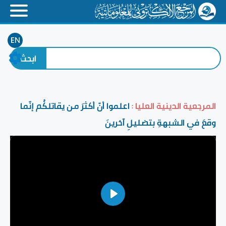
EN
المرجعية الدينية العليا :
اعلموا أنّ أكثرَ من يقاتلكُم إنّما
وقعَ في الشبهةِ بتضليلِ آخرينَ
Play