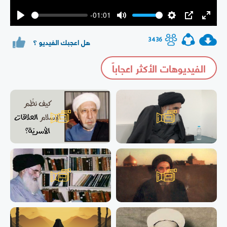
-01:01
Play
Mute
Settings
PIP
Enter
fullsc
3436
هل اعجبك الفيديو ؟
الفيديوهات الأكثر اعجاباً