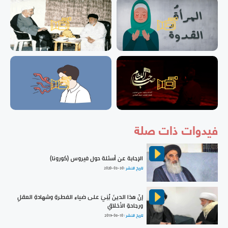
فيدوات ذات صلة
الإجابة عن أسئلة حول فيروس (كورونا)
تاريخ النشر :
2020-03-30
إنّ هذا الدينَ بُنِيَ على ضياءِ الفطرةِ وشهادةِ العقلِ
ورجاحةِ الأخلاقِ
تاريخ النشر :
2019-06-10