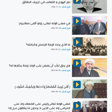
دور الهوى و التعصّب في تزييف الحقائق
تاريخ النشر :
2021-11-12
في معنى قوله تعالى: {ولو ألقى معاذيره}
تاريخ النشر :
2023-05-30
ما الذي يحدد قيمة الإنسان وكرامته؟
تاريخ النشر :
2023-05-22
هل يحق للأب أن يفرض على الولد زوجة يختارها له؟
تاريخ النشر :
2019-09-05
{ أَمَّن يُجِيبُ ٱلْمُضْطَرَّ إِذَا دَعَاهُ وَيَكْشِفُ ٱلسُّوٓءَ }
تاريخ النشر :
2023-06-18
معنى قوله تعالى{ليس على الضعفاء ولا على
المرضى ولا على الذين لا يجدون ما ينفقون حرج إذا