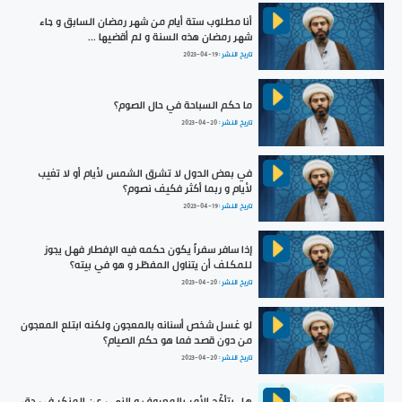
أنا مطلوب ستة أيام من شهر رمضان السابق و جاء
شهر رمضان هذه السنة و لم أقضيها ...
تاريخ النشر :
2023-04-19
ما حكم السباحة في حال الصوم؟
تاريخ النشر :
2023-04-20
في بعض الدول لا تشرق الشمس لأيام أو لا تغيب
لأيام و ربما أكثر فكيف نصوم؟
تاريخ النشر :
2023-04-19
إذا سافر سفراً يكون حكمه فيه الإفطار فهل يجوز
للمكلف أن يتناول المفطّر و هو في بيته؟
تاريخ النشر :
2023-04-20
لو غسل شخص أسنانه بالمعجون ولكنه ابتلع المعجون
من دون قصد فما هو حكم الصيام؟
تاريخ النشر :
2023-04-20
هل يتأكّد الأمر بالمعروف و النهي عن المنكر في حق