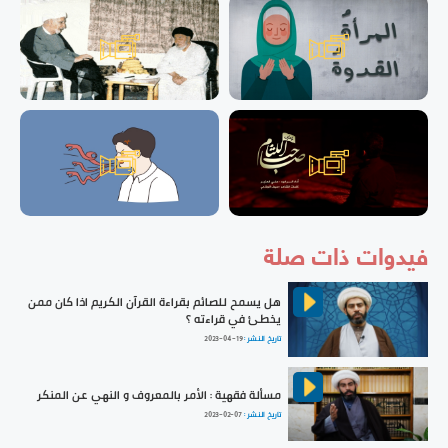
فيدوات ذات صلة
هل يسمح للصائم بقراءة القرآن الكريم اذا كان ممن
يخطئ في قراءته ؟
تاريخ النشر :
2023-04-19
مسألة فقهية : الأمر بالمعروف و النهي عن المنكر
تاريخ النشر :
2023-02-07