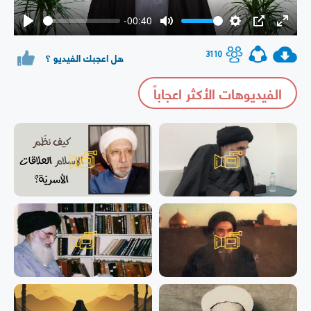
-00:40
Play
Mute
Settings
PIP
Enter
fullsc
3110
هل اعجبك الفيديو ؟
الفيديوهات الأكثر اعجاباً