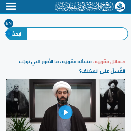
EN
مسائل فقهية :
مسألة فقهية : ما الأمور التي توجب
الغُسلَ على المكلف؟
Play