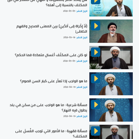
المكلف بالنسبة إلى أهله؟
تاريخ النشر :
2023-05-05
(لَآ إِكْرَاهَ فِى ٱلدِّينِ) بين المعنى الصحيح والفهم
الخاطئ
تاريخ النشر :
2023-03-18
لو كان على المكلّف أغسال متعدّدة فما الحكم؟
تاريخ النشر :
2023-05-05
ما هو الواجب إذا تعذّر على كبار السن الصوم؟
تاريخ النشر :
2023-04-19
مسألة شرعية : ما هو الواجب على من سكن في بلد
يطول فيه النهار؟
تاريخ النشر :
2023-04-19
مسألة فقهية : ما الأمور التي توجب الغُسلَ على
المكلف؟