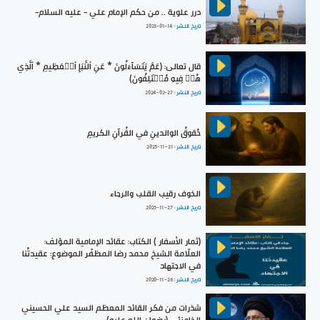
درر علوية .. من حكم الإمام علي - عليه السلام-
تاريخ النشر :
2023-01-14
قال تعالى: ﴿عَمَّ يَتَسَآءَلُونَ * عَنِ ٱلنَّبَإِ ٱلۡعَظِيمِ * ٱلَّذِي
هُمۡ فِيهِ مُخۡتَلِفُونَ﴾
تاريخ النشر :
2024-02-27
حُقوقُ الوالدينِ في القُرآنِ الكريمِ
تاريخ النشر :
2025-11-21
الخوف رقيب القلب والرجاء
تاريخ النشر :
2025-11-27
(ثمار الأسفار ) الكتاب: عقائد الإمامية المؤلف:
العلّامة الشيخ محمد رضا المظفّر الموضوع: عقيدتُنا
في الاجتهاد
تاريخ النشر :
2020-11-26
شذرات من فكر القائد المعظم السيد علي الحسيني