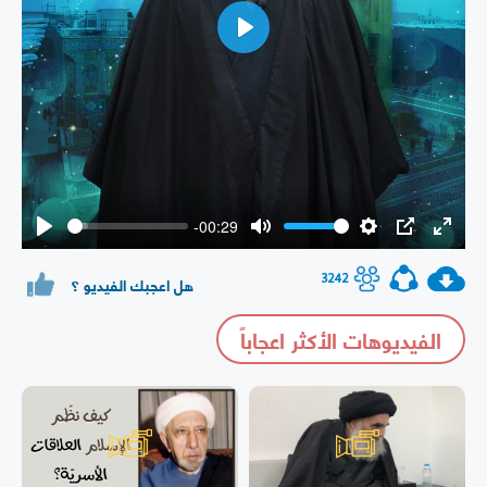
Play
-00:29
Play
Mute
Settings
PIP
Enter
fullsc
3242
هل اعجبك الفيديو ؟
الفيديوهات الأكثر اعجاباً