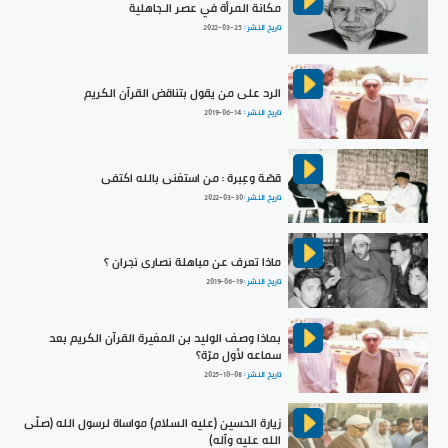
مكانة المرأة في عصر الـجاهلية
تاريخ النشر :
2022-03-25
الرد على من يقول بتناقض القرآن الكريم
تاريخ النشر :
2019-06-14
قصّة وعِبرة : من استغنى بالله اكتفى
تاريخ النشر :
2022-03-30
ماذا تعرف عن مباهلة نصارى نجران ؟
تاريخ النشر :
2019-06-19
بماذا وصف الوليد بن المغيرة القرآن الكريم بعد
سماعه لأول مرّة؟
تاريخ النشر :
2025-10-08
زيارة الحسين (عليه السلام) مواساة لرسول الله (صلّى
الله عليه وآله)