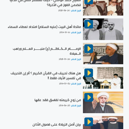
لنضمن الفوز في الآخرة؟
تاريخ النشر :
2020-08-24
مائدة أهل البيت (عليه السلام) امتداد لعطاء السماء
تاريخ النشر :
2019-10-16
الإمــــــام الــكــاظـــم (ع) منبــــــر العـــلم وراهب
الــعبادة
تاريخ النشر :
2020-01-28
هل هناك تحريف في القرآن الكريم ؟ أم إن التحريف
في تفسير الآيات فقط !!
تاريخ النشر :
2019-07-02
من زوج كريمته لفاسق فقد عقها
تاريخ النشر :
2019-06-20
بيان أصل الزيادة على فصول الأذان