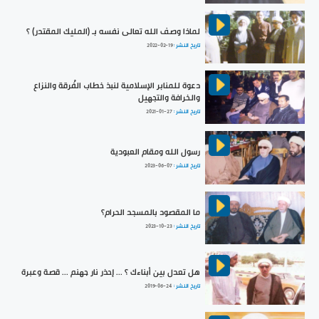
لماذا وصف الله تعالى نفسه بـ (المليك المقتدر) ؟
تاريخ النشر :
2022-02-19
دعوة للمنابر الإسلامية لنبذ خطاب الفُرقة والنزاع
والخرافة والتجهيل
تاريخ النشر :
2021-01-27
رسول الله ومقام العبودية
تاريخ النشر :
2023-06-07
ما المقصود بالمسجد الحرام؟
تاريخ النشر :
2023-10-23
هل تعدل بين أبناءك ؟ ... إحذر نار جهنم ... قصة وعبرة
تاريخ النشر :
2019-06-24