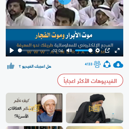
Play
-02:04
Play
Mute
Settings
PIP
Enter
fullsc
4133
هل اعجبك الفيديو ؟
الفيديوهات الأكثر اعجاباً