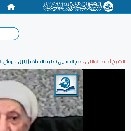
الرئيسية
الشيخ أحمد الوائلي :
دم الحسين (عليه السلام) زلزل عروش ا