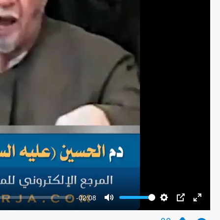
-02:08
Mute
Settings
PIP
Enter
fullscr