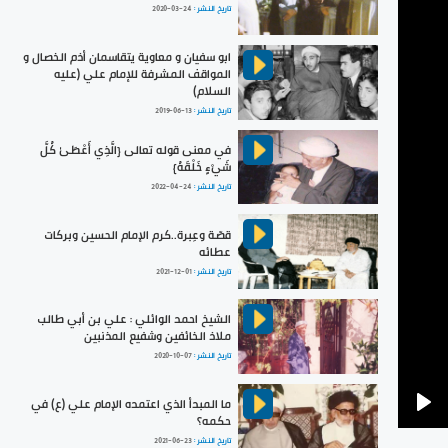
تاريخ النشر :
2020-03-24
ابو سفيان و معاوية يتقاسمان أذم الخصال و
المواقف المشرفة للإمام علي (عليه
السلام)
تاريخ النشر :
2019-06-13
في معنى قوله تعالى {الَّذِي أَعْطَىٰ كُلَّ
شَيْءٍ خَلْقَهُ}
تاريخ النشر :
2022-04-24
قصّة وعِبرة..كرم الإمام الحسين وبركات
عطائه
تاريخ النشر :
2021-12-01
الشيخ احمد الوائلي : علي بن أبي طالب
ملاذ الخائفين وشفيع المذنبين
تاريخ النشر :
2020-10-07
ما المبدأ الذي اعتمده الإمام علي (ع) في
حكمه؟
Pla
تاريخ النشر :
2021-06-23