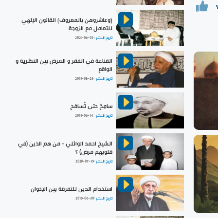
{وعاشروهن بالمعروف} القانون الإلهي
للتعامل مع الزوجة
تاريخ النشر :
2021-06-05
القناعة في الفقر و المرض بين النظرية و
الواقع
تاريخ النشر :
2019-08-29
سامِحْ حتى تُسامَح
تاريخ النشر :
2019-06-14
الشيخ احمد الوائلي - من هم الذين (في
قلوبهم مرض) ؟
تاريخ النشر :
2020-07-19
استخدام الدين للتفرقة بين الإخوان
تاريخ النشر :
2019-06-30