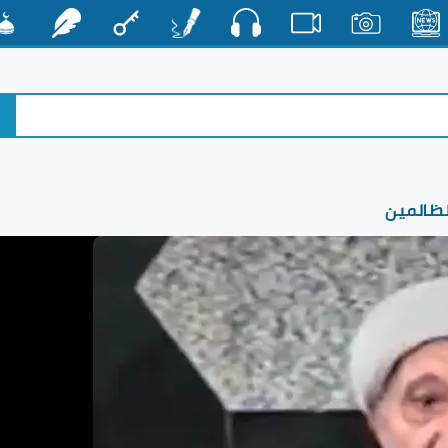
صوت
الأخبار
صور
فيديو
أقلام
مفتاح
رشفات
مشكا
لظالمين