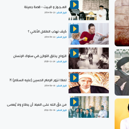
العــجـوز و البـيت - قصة جميلة
تاريخ النشر :
2019-06-23
كيف نهذب الطفل الأناني ؟
تاريخ النشر :
2019-09-22
الزواج يخلق التوازن في سلوك الإنسان
تاريخ النشر :
2020-12-24
لماذا نزور الإمام الحسين (عليه السلام) ؟!
تاريخ النشر :
2019-06-14
من حقّ الله على العباد أن يطاع ولا يُعصى
تاريخ النشر :
2022-03-14