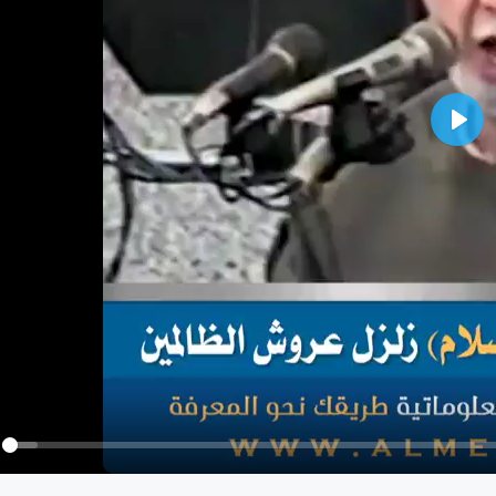
Play
y