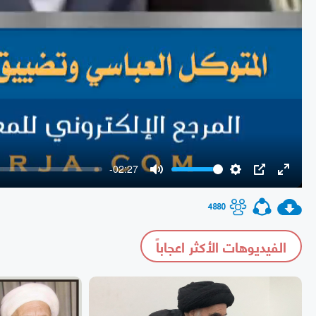
-02:27
Mute
Settings
PIP
Enter
fullscr
4880
الفيديوهات الأكثر اعجاباً