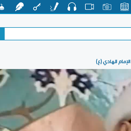
صوت
الأخبار
صور
فيديو
أقلام
مفتاح
رشفات
مشكا
إمام الهادي (ع)