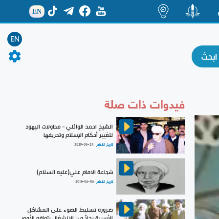
EN
ة
منشور
اضاءات
EN
فيدوات ذات صلة
الشيخ احمد الوائلي - محاولات اليهود
لتغيير أحكام الإسلام وتحريفها
تاريخ النشر :
2020-06-24
شجاعة الامام علي(عليه السلام)
تاريخ النشر :
2019-06-06
ضرورة تسليط الضوء على المشاكل
الأسرية بدلاً من الانشغال بتوافه الأمور