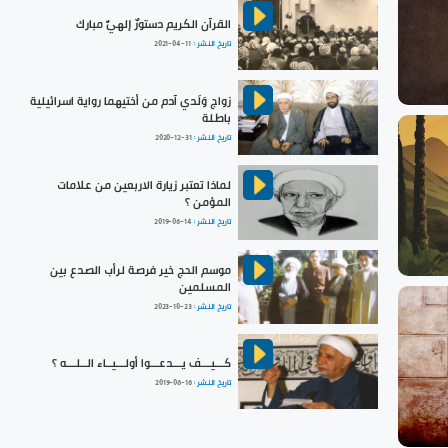
القرآن الكريم دستورٌ إلهيٌّ مبارك
تاريخ النشر :
2021-04-11
زواج وَلَدي آدم من أختيهما رواية اسرائيلية
باطلة
تاريخ النشر :
2020-12-31
لماذا تعتبر زيارة الاربعين من علامات
المؤمن ؟
تاريخ النشر :
2019-06-14
موسم الحج خير فرصة لرأب الصدع بين
المسلمين
تاريخ النشر :
2023-10-23
كـــيـــف يـــدعـــوا أولـــيــاء الــلـــه ؟
تاريخ النشر :
2019-06-16