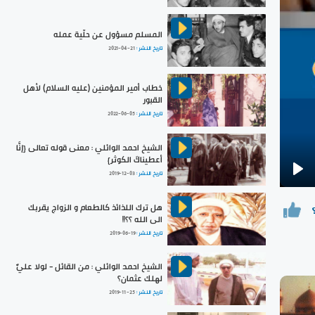
المسلم مسؤول عن حلّية عمله
تاريخ النشر :
2021-04-21
خطاب أمير المؤمنين (عليه السلام) لأهل
القبور
تاريخ النشر :
2022-06-05
الشيخ احمد الوائلي : معنى قوله تعالى {إنَّا
أعطيناكَ الكوثر}
تاريخ النشر :
2019-12-03
Pla
هل ترك اللذائذ كالطعام و الزواج يقربك
الى الله ؟؟!!
تاريخ النشر :
2019-06-19
الشيخ احمد الوائلي : من القائل - لولا عليٌّ
لهلك عثمان؟
تاريخ النشر :
2019-11-25