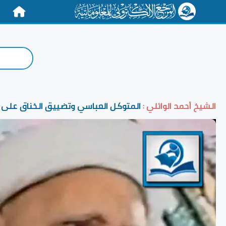
الرئيسية
الشيخ أحمد الوائلي :
المتوكل العباسي وتضييق الخناق على ال