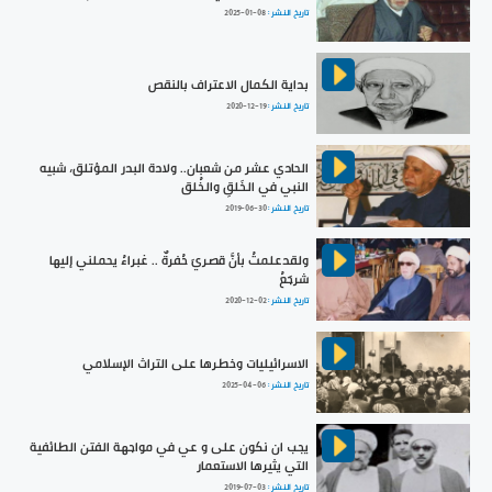
تاريخ النشر :
2025-01-08
بداية الكمال الاعتراف بالنقص
تاريخ النشر :
2020-12-19
الحادي عشر من شعبان.. ولادة البدر المؤتلق، شبيه
النبي في الخَلقِ والخُلق
تاريخ النشر :
2019-06-30
ولقدعلمتُ بأنَّ قصريَ حُفرةٌ .. غبراءُ يحملني إليها
شرجَعُ
تاريخ النشر :
2020-12-02
الاسرائيليات وخطرها على التراث الإسلامي
تاريخ النشر :
2025-04-06
يجب ان نكون على و عي في مواجهة الفتن الطائفية
التي يثيرها الاستعمار
تاريخ النشر :
2019-07-03