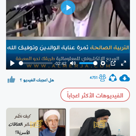
Play
-02:42
Play
Mute
Settings
PIP
Enter
fullsc
4751
هل اعجبك الفيديو ؟
الفيديوهات الأكثر اعجاباً