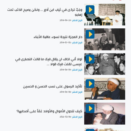
وخِبٌ تردّى في ثياب ابن آدمٍ ... ولكن يصيح الذئب تحت
إهابهِ
تاريخ النشر :
2019-09-29
دار العجزة نتيجة لسوء عاقبة الأبناء
تاريخ النشر :
2019-07-03
لولا أني اخاف ان يقال فيك ما قالت النصارى في
عيسى لقلت فيك قولا ...
تاريخ النشر :
2019-06-09
تأكيد الرسول على نسب الحسن و الحسين
تاريخ النشر :
2019-06-08
كيف تتحول الأموال والأولاد غمّاً على أصحابها؟
تاريخ النشر :
2022-02-08