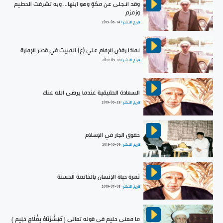
‏وقد انـجلى عن مكةٍ وهو ابنها... ‏وبه تشرفت الحطيم
وزمزم
تاريخ النشر :
2019-06-14
لماذا رفض الإمام علي (ع) المبيت في قصر الإمارة
تاريخ النشر :
2019-09-18
السعادة الحقيقية عندما يرضى الله عنك
تاريخ النشر :
2019-06-28
حقوق الجار في الإسلام
تاريخ النشر :
2019-10-09
ثمرة حياة الإنسان بالخاتمة الحسنة
تاريخ النشر :
2019-07-03
ما معنى حليم في قوله تعالى { فَبَشَّرْنَاهُ بِغُلَامٍ حَلِيم }