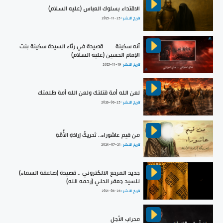
الاقتداء بسلوك العباس (عليه السلام)
تاريخ النشر :
2025-11-25
آنه سكينة | قصيدة في رثاء السيدة سكينة بنت
الإمام الحسين (عليه السلام)
تاريخ النشر :
2025-11-19
لعن الله أمة قتلتك ولعن الله أمة ظلمتك
تاريخ النشر :
2026-06-25
من قيم عاشوراء.. تَحريكُ إرادَةِ الأُمَّةِ
تاريخ النشر :
2024-07-21
جديد المرجع الالكتروني .. قصيدة (صاعقة السماء)
للسيد جعفر الحلي (رحمه الله)
تاريخ النشر :
2021-08-28
محراب الأجل