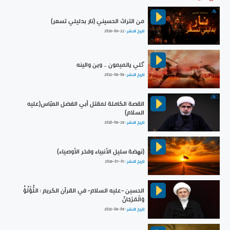
من التراث الحسيني (نار بدليلي تسعر)
تاريخ النشر :
2026-06-22
گلي يالميمون .. وين والينه
تاريخ النشر :
2022-08-08
القصة الكاملة لمقتل أبي الفضل العبّاس(عليه
السلام)
تاريخ النشر :
2020-08-28
(نهضة سليل الأنبياء وفخر الأوصياء)
تاريخ النشر :
2026-07-01
الحسين -عليه السلام- في القرآن الكريم : اللُّؤْلُؤُ
وَالْمَرْجَانُ
تاريخ النشر :
2023-08-09