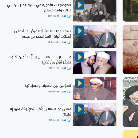
الموضوعات الأموية في سيرة عقيل بن أبي
طالب وابنه مسلم
تاريخ النشر :
2019-09-18
حينما يجعلك الكِبَرُ أو المرضُ عالةً على
أهلك.. أبيات رائعة لصخر بن عمرو
تاريخ النشر :
2020-12-01
قـــــــــال تــــــعالـــــى (يـَاأَيُّهَا الَّذِينَ آمَنُوا لَا
يَسْخَرْ قَوْمٌ مِنْ قَوْمٍ)
تاريخ النشر :
2020-11-06
المؤمن بين الأسباب ومسبّباتها
تاريخ النشر :
2023-08-28
معنى قوله تعالى {ثُمَّ لا يُجَاوِرُونَكَ فِيهَا إِلا
قَلِيلا}
تاريخ النشر :
2020-01-28