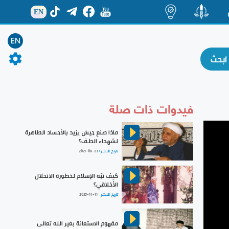
EN
ة
منشور
اضاءات
EN
فيدوات ذات صلة
ماذا صنع جيش يزيد بالأجساد الطاهرة
لشهداء الطف؟
تاريخ النشر :
2021-08-23
كيف نبّه الإسلام لخطورة الانحلال
الأخلاقي؟
تاريخ النشر :
2025-11-11
مفهوم الاستعانة بغير الله تعالى