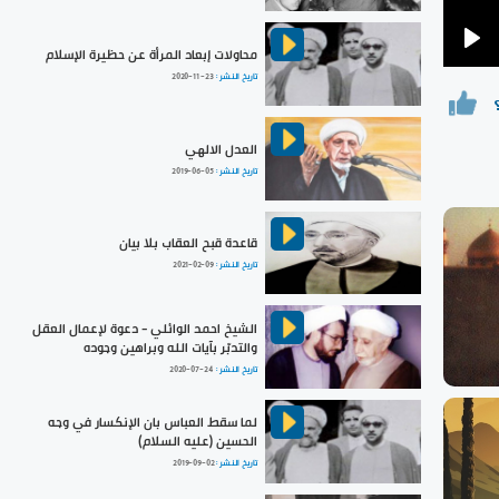
محاولات إبعاد المرأة عن حظيرة الإسلام
Pla
تاريخ النشر :
2020-11-23
العدل الالهي
تاريخ النشر :
2019-06-05
قاعدة قبح العقاب بلا بيان
تاريخ النشر :
2021-02-09
الشيخ احمد الوائلي - دعوة لإعمال العقل
والتدبّر بآيات الله وبراهين وجوده
تاريخ النشر :
2020-07-24
لما سقط العباس بان الإنكسار في وجه
الحسين (عليه السلام)
تاريخ النشر :
2019-09-02