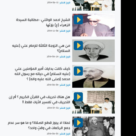
تاريخ النشر :
2019-06-15
الشيخ احمد الوائلي : مطالبة السيدة
الزهراء (ع) بإرثها
تاريخ النشر :
2019-12-08
من هي الزوجة الثالثة للإمام علي (عليه
السلام)؟
تاريخ النشر :
2019-06-29
كيف كانت بدايات أمير المؤمنين علي
(عليه السلام) في حياته مع رسول الله
محمد (صلى الله عليه واله) ؟
تاريخ النشر :
2019-06-09
هل هناك تحريف في القرآن الكريم ؟ أم إن
التحريف في تفسير الآيات فقط !!
تاريخ النشر :
2019-07-02
لماذا لا يجوز قطع الصلاة؟ و ما هو سر عدم
جمع الركعات في وقتٍ واحد؟
تاريخ النشر :
2019-06-05