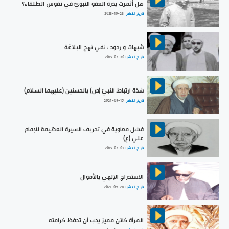
هل أثمرت بذرة العفو النبويّ في نفوس الطلقاء؟
تاريخ النشر :
2023-10-23
شبهات و ردود : نفي نهج البلاغة
تاريخ النشر :
2019-07-30
شدّة ارتباط النبيّ (ص) بالحسنين (عليهما السلام)
تاريخ النشر :
2024-09-15
فشل معاوية في تحريف السيرة العظيمة للإمام
علي (ع)
تاريخ النشر :
2019-07-02
الاستدراج الإلهي بالأموال
تاريخ النشر :
2022-09-28
المرأة كائن مميز يجب أن تحفظ كرامته