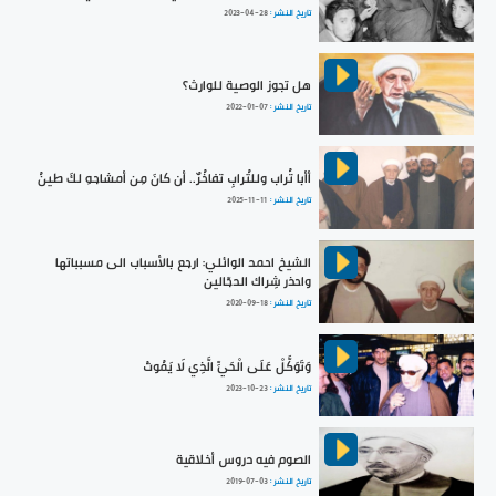
تاريخ النشر :
2023-04-28
هل تجوز الوصية للوارث؟
تاريخ النشر :
2022-01-07
أأبا تُراب وللتُرابِ تفاخُرٌ.. أن كانَ مِن أمشاجهِ لكَ طينُ
تاريخ النشر :
2025-11-11
الشيخ احمد الوائلي: ارجع بالأسباب الى مسبباتها
واحذر شِراك الدجّالين
تاريخ النشر :
2020-09-18
وَتَوَكَّلْ عَلَى الْحَيِّ الَّذِي لَا يَمُوتُ
تاريخ النشر :
2023-10-23
الصوم فيه دروس أخلاقية
تاريخ النشر :
2019-07-03