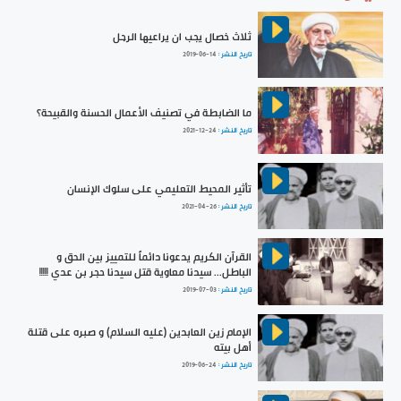
ثلاث خصال يجب ان يراعيها الرجل
تاريخ النشر :
2019-06-14
ما الضابطة في تصنيف الأعمال الحسنة والقبيحة؟
تاريخ النشر :
2021-12-24
تأثير المحيط التعليمي على سلوك الإنسان
تاريخ النشر :
2021-04-26
القرآن الكريم يدعونا دائماً للتمييز بين الحق و
الباطل... سيدنا معاوية قتل سيدنا حجر بن عدي !!!!!
تاريخ النشر :
2019-07-03
الإمام زين العابدين (عليه السلام) و صبره على قتلة
أهل بيته
تاريخ النشر :
2019-06-24