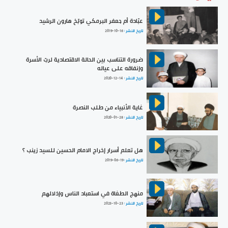
عبّادة أم جعفر البرمكي توبّخ هارون الرشيد
تاريخ النشر :
2019-10-16
ضرورة التناسب بين الحالة الاقتصادية لربّ الأسرة
وإنفاقه على عياله
تاريخ النشر :
2020-12-14
غاية الأنبياء من طلب النصرة
تاريخ النشر :
2020-01-28
هل تعلم أسرار إخراج الامام الحسين للسيد زينب ؟
تاريخ النشر :
2019-06-19
منهج الطغاة في استعباد الناس وإذلالهم
تاريخ النشر :
2023-10-23