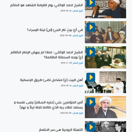
الشيخ احمد الوائلي: يوم القيامة الشاهد هو الحاكم
تاريخ النشر :
2019-10-26
في أيّ بيتٍ نام النبيّ (ص) ليلة الإسراء؟
تاريخ النشر :
2023-09-08
الشيخ احمد الوائلي : لماذا لم ينهض الإمام الكاظم
(ع) بوجه السلطة الظالمة؟
تاريخ النشر :
2019-11-30
أهل البيت (ع) مشاعل تضئ طريق الإنسانية
تاريخ النشر :
2019-10-16
أمير المؤمنين علي (عليه السلام) ينعى نفسه و
يستعد للقاء ربه الذي طالما ناجاه ليلاً و نهاراً
تاريخ النشر :
2019-06-09
التعبئة الروحية هي سر الانتصار