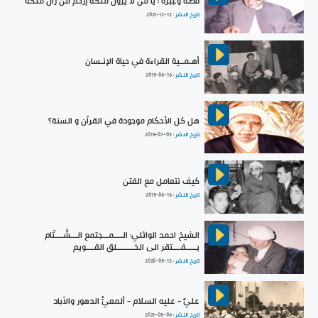
قصّة وعِبرة : يا من لا يزول ملكه إرحم من زال ملكه
تاريخ النشر :
2021-12-12
أهـمــية القراءة في حياة الإنـسان
تاريخ النشر :
2019-06-16
هل كل الأحكام موجودة في القرآن و السنة؟
تاريخ النشر :
2019-07-03
كيف نتعامل مع الفتن
تاريخ النشر :
2019-06-16
الشيخ احمد الوائلي: الــــمـــجتمع الـــشَّــــتّام
يـــــفــــتقر الى الخــــــــلق القــــويم
تاريخ النشر :
2020-09-12
عليٌّ - عليه السلام - ألمعيُّ الدهور والآباد
تاريخ النشر :
2021-08-06