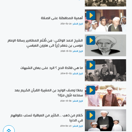
أهمية المحافظة على الصلاة
تاريخ النشر :
2021-02-26
الشيخ احمد الوائلي : مِن ظُلَم المطامير رسالة الإمام
موسى بن جعفر (ع) الى هارون العباسي
تاريخ النشر :
2020-10-02
ما هي فائدة الحج ؟ الرد على بعض الشبهات
تاريخ النشر :
2019-07-02
بماذا وصف الوليد بن المغيرة القرآن الكريم بعد
سماعه لأول مرّة؟
تاريخ النشر :
2025-10-08
كلام من ذهب ...الكثير من العباقرة تسلب حقوقهم
في الدنيا
تاريخ النشر :
2019-06-25