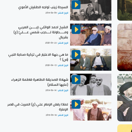
السيدة زينب تواجه الطغيان الأموي
تاريخ النشر :
2019-06-09
الشيخ احمد الوائلي :إبـــــن العربي
ومـــــحاولة لــــحجب شمسِ عــــليٍّ (ع)
بغربال
تاريخ النشر :
2020-05-23
ما هي جهة الاعتبار في تزكية صحابة النبي
(ص) ؟
تاريخ النشر :
2020-04-15
شهادة الصديقة الطاهرة فاطمة الزهراء
(عليها السلام)
تاريخ النشر :
2019-06-14
لماذا رفض الإمام علي (ع) المبيت في قصر
الإمارة
تاريخ النشر :
2019-09-18