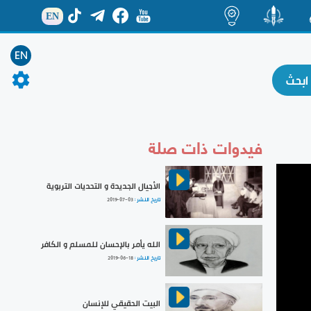
EN
ة
منشور
اضاءات
EN
فيدوات ذات صلة
الأجيال الجديدة و التحديات التربوية
تاريخ النشر :
2019-07-03
الله يأمر بالإحسان للمسلم و الكافر
تاريخ النشر :
2019-06-18
البيت الحقيقي للإنسان