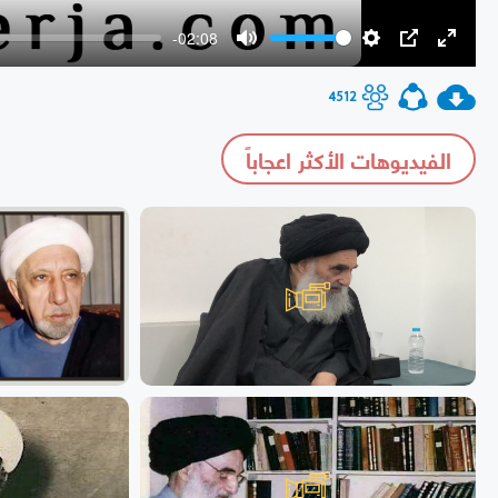
-02:08
Mute
Settings
PIP
Enter
fullscr
4512
الفيديوهات الأكثر اعجاباً