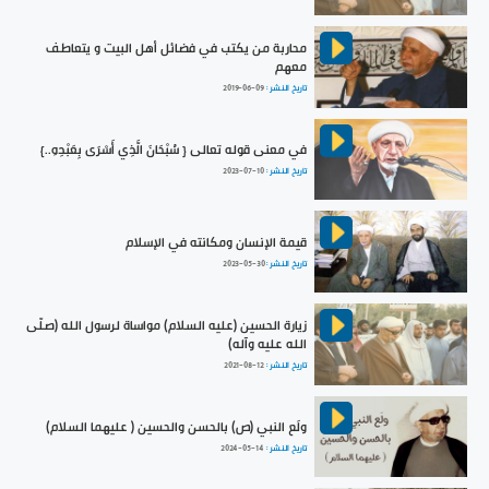
محاربة من يكتب في فضائل أهل البيت و يتعاطف
معهم
تاريخ النشر :
2019-06-09
في معنى قوله تعالى { سُبْحَانَ الَّذِي أَسْرَى بِعَبْدِهِ..}
تاريخ النشر :
2023-07-10
قيمة الإنسان ومكانته في الإسلام
تاريخ النشر :
2023-05-30
زيارة الحسين (عليه السلام) مواساة لرسول الله (صلّى
الله عليه وآله)
تاريخ النشر :
2021-08-12
ولَع النبي (ص) بالحسن والحسين ( عليهما السلام)
تاريخ النشر :
2024-05-14