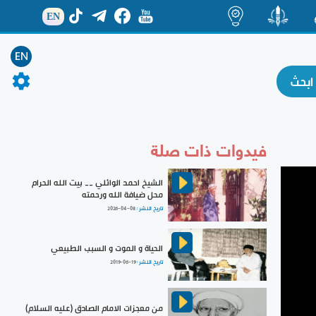
EN
ة
منشور
اضاءات
EN
فيدوات ذات صلة
الشيخ احمد الوائلي __ بيت الله الحرام
محل ضيافة الله ورحمته
تاريخ النشر :
2026-04-08
الحياة و الموت و السبب الطبيعي
تاريخ النشر :
2019-06-19
من معجزات الامام الصادق (عليه السلام)