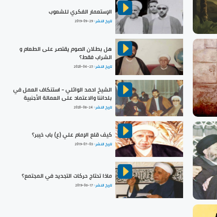
الإستعمار الفكري للشعوب
تاريخ النشر :
2019-09-29
هل بطلان الصوم يقتصر على الطعام و
الشراب فقط؟
تاريخ النشر :
2020-04-25
الشيخ احمد الوائلي - استنكاف العمل في
بلداننا والاعتماد على العمالة الأجنبية
تاريخ النشر :
2020-08-24
كيف قلع الإمام علي (ع) باب خيبر؟
تاريخ النشر :
2019-07-03
ماذا تحتاج حركات التجديد في المجتمع؟
تاريخ النشر :
2019-06-17