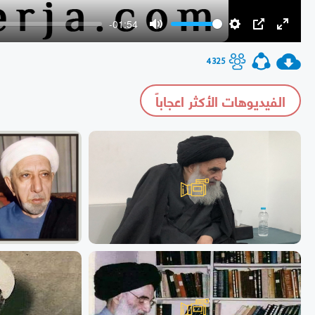
-01:54
Mute
Settings
PIP
Enter
fullscr
4325
الفيديوهات الأكثر اعجاباً