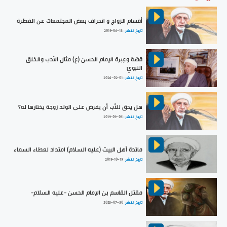
أقسام الزواج و انحراف بعض المجتمعات عن الفطرة
تاريخ النشر :
2019-06-13
قصّة وعِبرة الإمام الحسن (ع) مثال الأدب والخلق
النبويّ
تاريخ النشر :
2024-02-01
هل يحق للأب أن يفرض على الولد زوجة يختارها له؟
تاريخ النشر :
2019-09-05
مائدة أهل البيت (عليه السلام) امتداد لعطاء السماء
تاريخ النشر :
2019-10-19
مقتل القاسم بن الإمام الحسن -عليه السلام-
تاريخ النشر :
2023-07-30