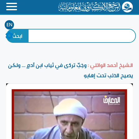
EN
الشيخ أحمد الوائلي :
وخِبٌ تردّى في ثياب ابن آدمٍ ... ولكن
يصيح الذئب تحت إهابهِ