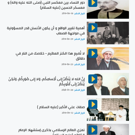
دور النساء بين معكسر النبي (صلى الله عليه واله) و
معسكر الحسين (عليه السلام)
تاريخ النشر :
2019-06-18
أهمية تغيير الواقع و أن يكون الأنسان قدر المسؤولية
في مواجهة الصعاب
تاريخ النشر :
2019-06-29
لا تُضيع هذا الكنز العظيم - خلاصك من النار في
دقائق
تاريخ النشر :
2019-06-23
إِنَّ الله لا يَنْظُرُ إِلى أَجْسامِكْم، وَلا إِلى صُوَرِكُمْ، وَلَكِنْ
يَنْظُرُ إِلَى قُلُوبِكُمْ
تاريخ النشر :
2020-01-28
صفات علي الأكبر (عليه السلام )
تاريخ النشر :
2019-09-12
نعزي العالم الإسلامي بذكرى إستشهاد الإمام