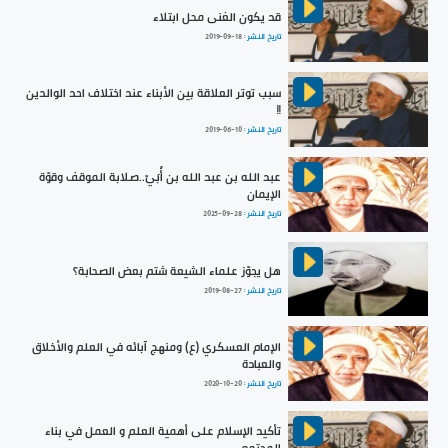
قد يكون الغنى محل ابتلاء
تاريخ النشر :
2019-09-18
سبب توتر العلاقة بين الأبناء عند اختلاف احد الوالدين
!!
تاريخ النشر :
2019-06-10
عبد الله بن عبد الله بن أُبَيّ..صلابة الموقف وقوّة
الإيمان
تاريخ النشر :
2025-09-28
هل يجوّز علماء الشيعة شتم بعض الصحابة؟
تاريخ النشر :
2019-08-27
الإمام العسكري (ع) ومنهج آبائه في العلم والأخلاق
والعبادة
تاريخ النشر :
2020-10-20
تأكيد الإسلام على أهمية العلم و العمل في بناء