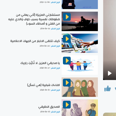
تاريخ النشر :
2025-12-04
مستشارتي العزيزة (أخي يعاني من
ضغوطات نفسية بسبب خوف والدي عليه
من الفتن و أصدقاء السوء)
تاريخ النشر :
2019-06-18
كيف تتلقى الاخبار من الجهات الاعلامية
تاريخ النشر :
2019-06-24
يا صديقيَ العزيز..لا تُخَيِّبْ راجِيك
تاريخ النشر :
2020-09-27
Pla
اضاءات شبابية (هي تسأل)
تاريخ النشر :
2020-09-01
الصديق الحقيقي
تاريخ النشر :
2019-06-10