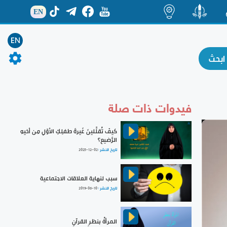
EN
ة
منشور
اضاءات
EN
فيدوات ذات صلة
كيفَ تُقلِّلينَ غَيرةَ طفلِكِ الأوّلِ مِن أخيهِ
الرَّضيع؟
تاريخ النشر :
2025-12-02
سبب لنهاية العلاقات الاجتماعية
تاريخ النشر :
2019-06-10
المرأةُ بنظرِ القرآنِ