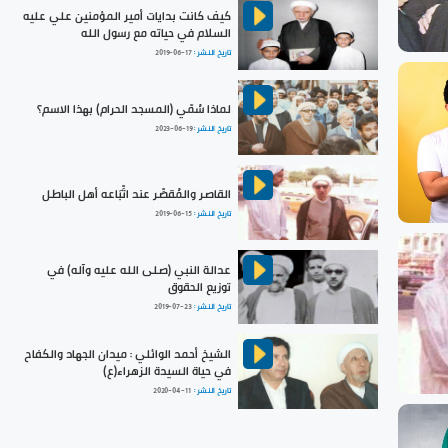
كيف كانت بدايات أمير المؤمنين علي عليه
السلام في حياته مع رسول الله
تاريخ النشر :
2019-06-17
لماذا سُمّي (المسجد الحرام) بهذا الاسم؟
تاريخ النشر :
2023-06-19
القاصر والمُقصِّر عند اتِّبَاعه أهل الباطل
تاريخ النشر :
2019-06-15
عدالة النبي (صلى الله عليه وآله) في
توزيع الحقوق
تاريخ النشر :
2019-07-23
الشيخ أحمد الوائلي : ميدان الجهاد والكفاح
في حياة السيدة الزهراء(ع)
تاريخ النشر :
2020-04-11