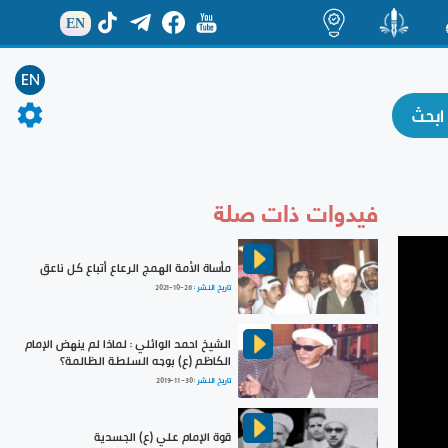
EN
ة
منشور
اضاءات
EN
فيدوات ذات صلة
مأساة الأمة الهمج الرعاع أتباع كل ناعق
تاريخ النشر :
2021-10-26
الشيخ احمد الوائلي : لماذا لم ينهض الإمام
الكاظم (ع) بوجه السلطة الظالمة؟
تاريخ النشر :
2019-11-30
قوة الإمام علي (ع) الجسدية