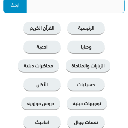
الرئيسية
القرآن الكریم
وصايا
ادعية
الزيارات والمناجاة
محاضرات دينية
حسينيات
الآذان
توجيهات دينية
دروس حوزوية
نغمات جوال
احاديث