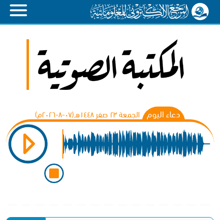
دعاء اليوم
الجمعة ٢٣ صفر ١٤٤٨هـ(۰۷-۸-۲۰۲٦م)