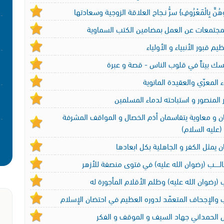
وهُنَّ بِالْمَعْرُوفِ} سرُّ نـجاح العلاقة الزوجية وسعادتها
لمجتمعات عن العمل بمضامين الكتب السماوية
يم قبور الأنبياء و الأولياء
سك بيتاً في قلوب الناس - قصة و عبرة
ء المعرّي والعقيدة المانوية
المنصور و استباحته لدماء المسلمين
ن و معاوية يتقاسمان أذم الخصال و المواقف المشرفة
(عليه السلام)
 يمثل الكفر و الجاهلية بكل ابعادها
ـــالـــــب (رضوان الله عليه) في فتوى منصفة للأزهر
(رضوان الله عليه) وظلم الأقلام المأجورة له
 والإجحاف المتعمّد لدوره العظيم في احتضان الإسلام
 الحمداني جهاد السيف و الموقف و الفكر