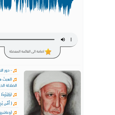
اضافة الى القائمة المفضلة
- دور ال
(لعبتْ ها
الضلالة الذ
(وَلِيَرْبِطَ
{ أَمَّن يُجِ
{وعاشروه