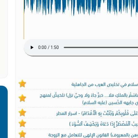
اسلام في تخليص العرب من الجاهلية
شمُ بالملكِ فلا... خبرٌ جاءَ ولا وحيٌ نزل) تلخيصٌ لمنهج
ي جابهه الحُسين (عليه السلام)
 عَلَىٰ قُلُوبِكُمْ وَيُثَبِّتَ بِهِ الْأَقْدَامَ) - اسرار المطر
يبُ ٱلْمُضْطَرَّ إِذَا دَعَاهُ وَيَكْشِفُ ٱلسُّوٓءَ }
ن بالمعروف} القانون الإلهي للتعامل مع الزوجة