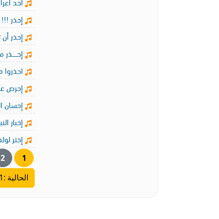
أحد أعراف
إحذر !!! ا
إحذر أن ت
إحـــــذر من ا
احذروا م
إحرص على
إحسان الإ
إخبار الن
إختر لولدك
2
1
الحالية :11