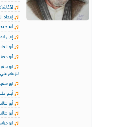
{وَعَاشِرُ
إبتعاد ا
أبعاد تعظ
إبني لنف
أبو العلا
أبو جعفر 
ابو سفيا
للإمام علي 
ابو سفيان
أبــــو طـ
أبو طالب 
أبو طالب
ابو فراس