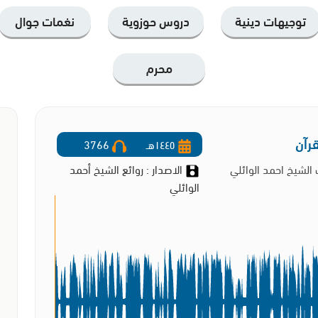
توجيهات دينية
دروس حوزوية
نغمات جوال
محرم
رآن
١٤٤٥هـ
3766
الشيخ احمد الوائلي
الاصدار : روائع الشيخ أحمد
الوائلي