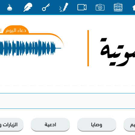
سية
الأخبار
صور
فيديو
أقلام
مفتاح
رشفات
مشكاة
دعاء اليوم
الجمعة
یم
وصايا
ادعية
الزيارات 