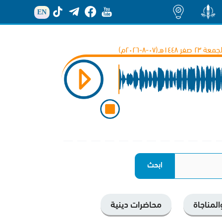
EN
منشور
اضاءات
 ٢٣ صفر ١٤٤٨هـ(۰۷-۸-۲۰۲٦م)
والمناجاة
محاضرات دينية