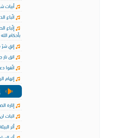
أبيات شع
اتّباع ال
إتّباع ال
بأحكام الله
إتقِ شرَ 
اتق نار ج
اتّقوا دعاء
إتهام الر
إ
إثارة الض
اثبات ان 
أثر البيئ
أثر السل