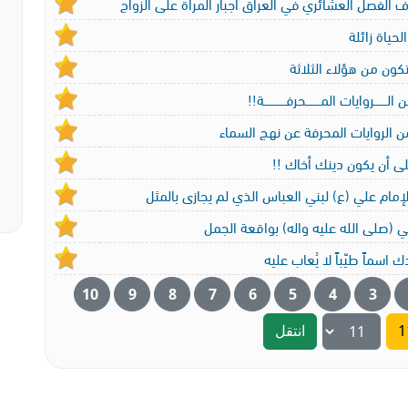
 الفصل العشائري في العراق اجبار المراة على الزواج
لحياة زائلة
كون من هؤلاء الثلاثة
لـــــــروايات المــــــــحرفــــــــــــة!!
ن الروايات المحرفة عن نهج السماء
 أن يكون دينك أخاك !!
مام علي (ع) لبني العباس الذي لم يجازى بالمثل
بي (صلى الله عليه واله) بواقعة الجمل
 اسماً طيّباً لا يُعاب عليه
10
9
8
7
6
5
4
3
انتقل