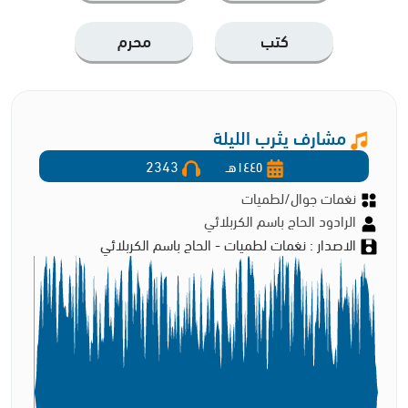
كتب
محرم
مشارف يثرب الليلة
١٤٤٥هـ
2343
نغمات جوال/لطميات
الرادود الحاج باسم الكربلائي
الاصدار : نغمات لطميات - الحاج باسم الكربلائي