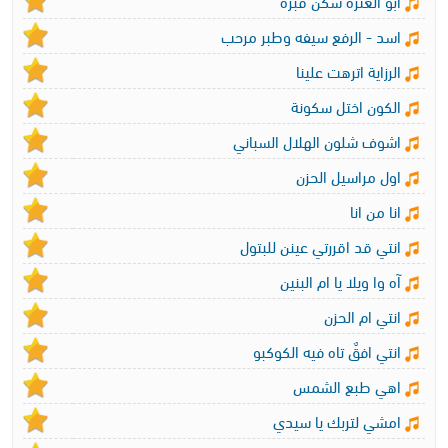
ابو العترة سكن قبره
اسد - الرفع سيفه وطبر مرحب
الرزاية اترهت علينا
الكون اختل سكونة
اشوف شلون الهلال السباني
اول مراسيل الحزن
انا من انا
انتي قد اقررتي عينن للبتول
آه وا ويلا يا ام البنين
انتي ام الحزن
انتي افقٌ تاه فيه الكوكبو
اهي طبع الشمس
امشي لتربك يا سيدي