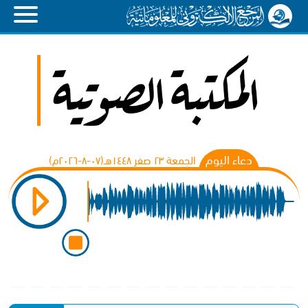
دعاء اليوم
الجمعة ٢٣ صفر ١٤٤٨هـ(۰۷-۸-۲۰۲٦م)