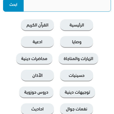
الرئيسية
القرآن الكریم
وصايا
ادعية
الزيارات والمناجاة
محاضرات دينية
حسينيات
الآذان
توجيهات دينية
دروس حوزوية
نغمات جوال
احاديث