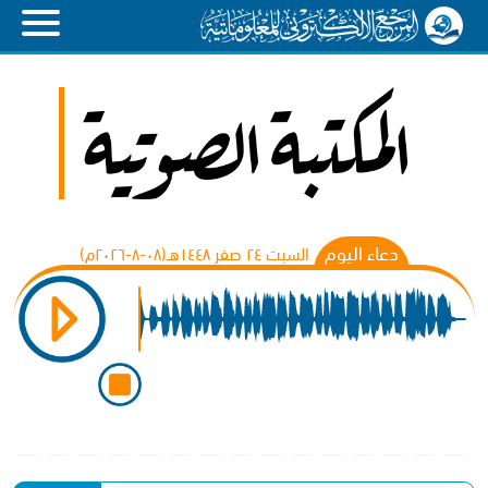
دعاء اليوم
السبت ٢٤ صفر ١٤٤٨هـ(۰۸-۸-۲۰۲٦م)