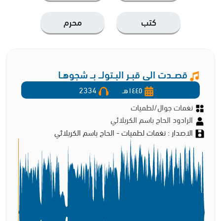
كتب
محرم
قصـــدت الى قبــر البــتولـــ بـــ شجوهــا
١٤٤٥هـ
2334
نغمات جوال/لطميات
الرادود الحاج باسم الكربلائي
الاصدار : نغمات لطميات - الحاج باسم الكربلائي