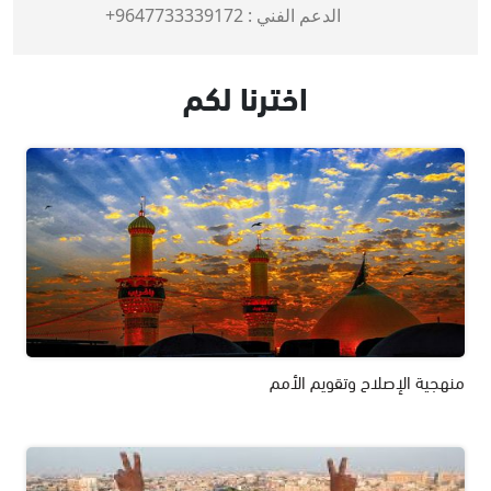
الدعم الفني :
9647733339172+
اخترنا لكم
منهجية الإصلاح وتقويم الأمم