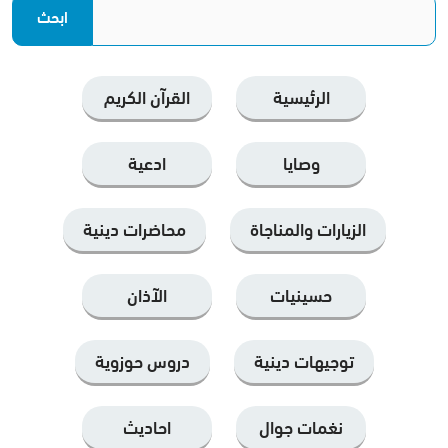
الرئيسية
القرآن الكریم
وصايا
ادعية
الزيارات والمناجاة
محاضرات دينية
حسينيات
الآذان
توجيهات دينية
دروس حوزوية
نغمات جوال
احاديث