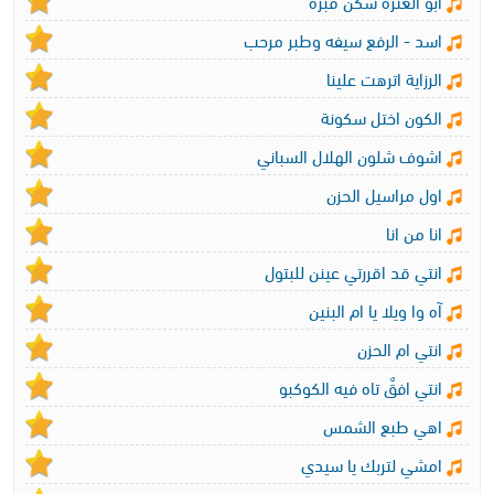
ابو العترة سكن قبره
اسد - الرفع سيفه وطبر مرحب
الرزاية اترهت علينا
الكون اختل سكونة
اشوف شلون الهلال السباني
اول مراسيل الحزن
انا من انا
انتي قد اقررتي عينن للبتول
آه وا ويلا يا ام البنين
انتي ام الحزن
انتي افقٌ تاه فيه الكوكبو
اهي طبع الشمس
امشي لتربك يا سيدي