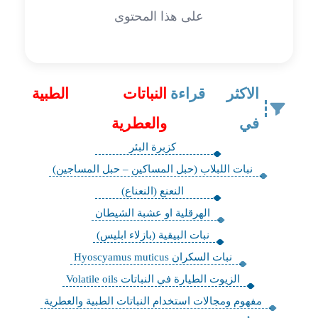
على هذا المحتوى
الاكثر قراءة
النباتات الطبية
في
والعطرية
كزبرة البئر
نبات اللبلاب (حبل المساكين – حبل المساجين)
النعنع (النعناع)
الهرقلية او عشبة الشيطان
نبات البيقية (بازلاء ابليس)
نبات السكران Hyoscyamus muticus
الزيوت الطيارة في النباتات Volatile oils
مفهوم ومجالات استخدام النباتات الطبية والعطرية