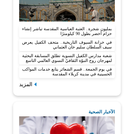
بمليون شجرة.. العتبة العباسية المقدسة تباشر إنشاء
حزام أخضر بطول 90 كيلومترًا
في خزانة السيوف التاريخية.. متحف الكفيل يعرض
سيف السلطان سليم خان العثماني
شعبة مدارس الكفيل النسوية تطلق المسابقة البحثية
لمهرجان روح النبوّة الثقافيّ النسوي العالمي التاسع
في يوم الجمعة.. قسم الشعائر يتابع خدمات المواكب
الحسينية في مدينة كربلاء المقدسة
المزيد
الآخبار الصحية