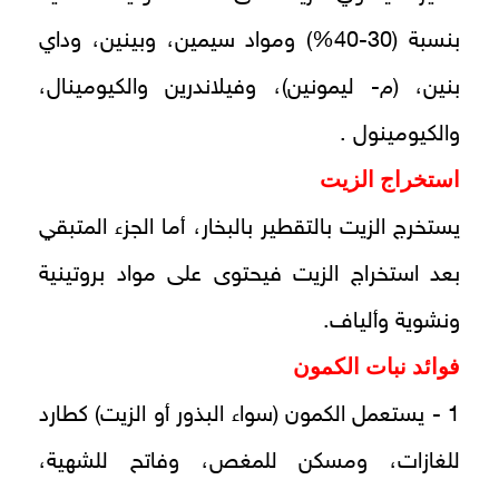
بنسبة (30-40%) ومواد سيمين، وبينين، وداي
بنين، (م- ليمونين)، وفيلاندرين والكيومينال،
والكيومينول .
استخراج الزيت
يستخرج الزيت بالتقطير بالبخار، أما الجزء المتبقي
بعد استخراج الزيت فيحتوى على مواد بروتينية
ونشوية وألياف.
فوائد نبات الكمون
1 - يستعمل الكمون (سواء البذور أو الزيت) كطارد
للغازات، ومسكن للمغص، وفاتح للشهية،