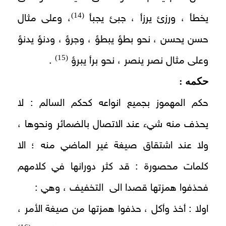
(14)
يخطأ ، ورزئ يرزأ ، جبئ يجبأ
، وعلى مثال
حسن يحسن ، نحو بطؤ يبطؤ ، وجرؤ ، ودنؤ يدنؤ
(15)
وعلى مثال نصر ينصر ، نحو برأ يبرؤ
.
حكمه :
حكم المهموز بجميع انواعه كحكم السالم : لا
يحذف منه شيء عند الاتصال بالضمائر ونحوها ،
ولا عند اشتقاق صيغة غير الماضي منه ؛ الا
كلمات محصورة : قد كثر دورانها في كلامهم
فحذفوا همزتها قصدا الى التخفيف ، وهي :
اولا : أخذ وأكل ، حذفوا همزتها من صيغة الأمر ،