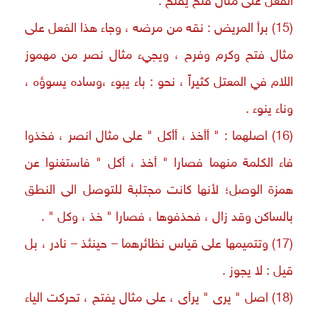
الفعل على مثال فتح يفتح .
(15) برأ المريض : نقه من مرضه ، وجاء هذا الفعل على
مثال فتح وكرم وفرح ، ويجيء مثال نصر من مهموز
اللام في المعتل كثيراً ، نحو : باء يبوء ،وساده يسوؤه ،
وناء ينوء .
(16) اصلهما : " أأخذ ، أأكل " على مثال انصر ، فخذوا
فاء الكلمة منهما فصارا " أخذ ، أكل " فاستغنوا عن
همزة الوصل؛ لأنها كانت مجتلبة للتوصل الى النطق
بالساكن وقد زال ، فحذفوها ، فصارا " خذ ، وكل " .
(17) وتتميمها على قياس نظائرهما – حينئذ – نادر ، بل
قيل : لا يجوز .
(18) اصل " يرى " يرأى ، على مثال يفتح ، تحركت الياء