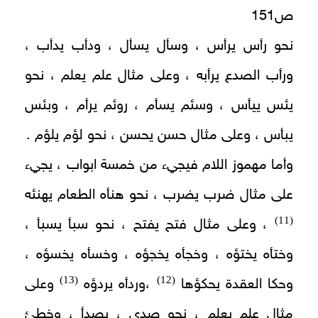
ص151
نحو رأس يرأس ، وسأل يسأل ، ودأب يدأب ،
ورأب الصدع يرأبه ، وعلى مثال علم يعلم ، نحو
يئس ييأس ، وسئم يسأم ، روئم يرأم ، وبئس
يبأس ، وعلى مثال حسن يحسن ، نحو لؤم يلؤم .
وأما مهموز اللام فيجيء من خمسة ابواب ، يجيء
على مثال ضرب يضرب ، نحو هنأه الطعام يهنئه
(11)
، وعلى مثال فتح يفتح ، نحو سبأ يسبأ ،
وختأه يختؤه ، وخجأه يخجؤه ، وخسأه يخسؤه ،
(13)
(12)
وحكا العقدة يحكؤها
،وردأه يردؤه
وعلى
مثال علم يعلم ، نحو صدى ، يصدأ ، وخطئ