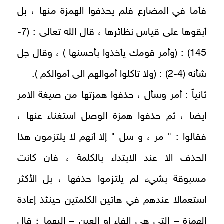
فأما في المضارع فلم يحذفوا الهمزة منها ، بل
أبقوها على قياس نظائرها ، قال الله تعالى : (7-
145) : (وأمر قومك يأخذوا بأحسنها ) ، وقال جل
شأنه (4-2) : (ولا تاكلوا أموالهم الى أموالكم ).
ثانياً : أمر وسأل ، حذفوا همزتها من صيغة الامر
ايضا ، ثم حذفوا همزة الوصل استغناء عنها ،
فقالوا : " مر ، و سل " إلا أنهم لا يلتزمون هذا
الحذف الا عند الابتداء بالكلمة ، فان كانت
مسبوقة بشيء لم يلتزموا حذفها ، بل الأكثر
استعمالا عندهم في هاتين الكلمتين حينئذ إعادة
الهمزة – التي هي الفاء او العين – إليهما ؛ قال