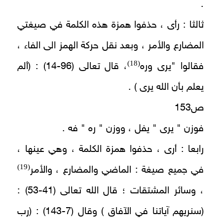
.
ثالثا : رأى ، حذفوا همزة هذه الكلمة في صيغتي
المضارع والأمر ، وبعد نقل حركة الهمز الى الفاء ،
(18)
فقالوا "يرى وره
، قال تعالى (96-14) : (ألم
يعلم بأن الله يرى ) .
ص153
فوزن " يرى " يفل ، ووزن " ره " فه .
رابعا : أرى ، حذفوا همزة الكلمة ، وهي عينها ،
(19)
في جميع صيغة : الماضي والمضارع ، والأمر
، وسائر المشتقات ؛ قال الله تعالى (41-53) :
(سنريهم آياتنا في الآفاق ) وقال (7-143) : (رب