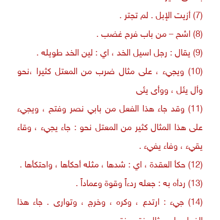
(7) أزيت الإبل . لم تجتر .
(8) اشح – من باب فرح غضب .
(9) يقال : رجل اسيل الخد ، اي : لين الخد طويله .
(10) ويجيء ، على مثال ضرب من المعتل كثيرا ،نحو
وأل يئل ، ووأى يئى
(11) وقد جاء هذا الفعل من بابي نصر وفتح ، ويجيء
على هذا المثال كثير من المعتل نحو : جاء يجيء ، وقاء
يقيء ، وفاء يفيء .
(12) حكأ العقدة ، اي : شدها ، مثله أحكأها ، واحتكأها .
(13) ردأه به : جعله ردءاً وقوة وعماداً .
(14) جيء : ارتدع ، وكره ، وخرج ، وتوارى . جاء هذا