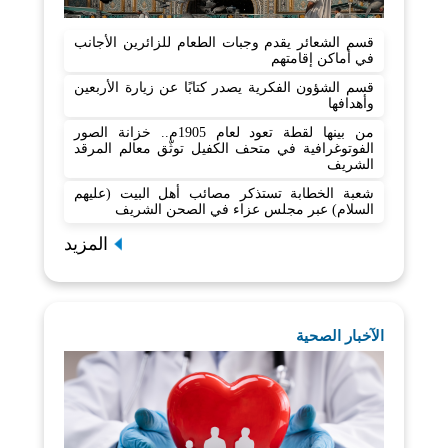
قسم الشعائر يقدم وجبات الطعام للزائرين الأجانب
في أماكن إقامتهم
قسم الشؤون الفكرية يصدر كتابًا عن زيارة الأربعين
وأهدافها
من بينها لقطة تعود لعام 1905م.. خزانة الصور
الفوتوغرافية في متحف الكفيل توثّق معالم المرقد
الشريف
شعبة الخطابة تستذكر مصائب أهل البيت (عليهم
السلام) عبر مجلس عزاء في الصحن الشريف
المزيد
الآخبار الصحية