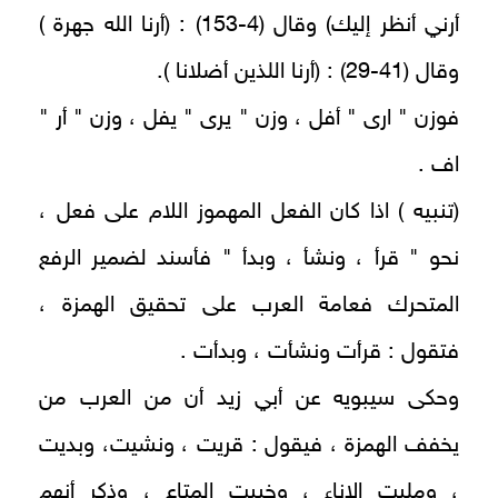
أرني أنظر إليك) وقال (4-153) : (أرنا الله جهرة )
وقال (41-29) : (أرنا اللذين أضلانا ).
فوزن " ارى " أفل ، وزن " يرى " يفل ، وزن " أر "
اف .
(تنبيه ) اذا كان الفعل المهموز اللام على فعل ،
نحو " قرأ ، ونشأ ، وبدأ " فأسند لضمير الرفع
المتحرك فعامة العرب على تحقيق الهمزة ،
فتقول : قرأت ونشأت ، وبدأت .
وحكى سيبويه عن أبي زيد أن من العرب من
يخفف الهمزة ، فيقول : قريت ، ونشيت، وبديت
، ومليت الإناء ، وخبيت المتاع ، وذكر أنهم