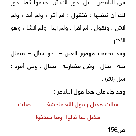
في الناقص . بل يجوز لك أن تحذفها كما يجوز
لك أن تبقيها ؛ فتقول : لم أقر ، ولم أبد ، ولم
أنش ، وتقول : لم أقرا : ولم أبدا، ولم أنشا ، وهو
الأكثر .
وقد يخفف مهموز العين – نحو سأل – فيقال
فيه : سال ، وفى مضارعه : يسال . وفي أمره :
سل (20) .
وقد جاء على هذا قول الشاعر :
سالت هذيل رسول الله فاحشة ضلت
هذيل بما قالوا ،وما صدقوا
ص156