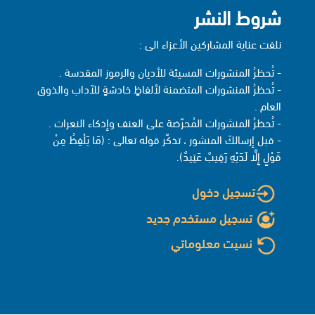
شروط النشر
نلفت عناية المشاركين الأعزاء الى :
- تُحظرُ المنشورات المسيئة للأديان والرموز المقدسة .
- تُحظرُ المنشورات المتضمنة لألفاظٍ خادشةٍ للآداب والذوق
العام .
- تُحظرُ المنشورات المُحرّضة على العنف وإذكاء النعرات .
- قبل إرسالكَ المنشور ، تذكّر قوله تعالى : (مَا يَلْفِظُ مِنْ
قَوْلٍ إِلَّا لَدَيْهِ رَقِيبٌ عَتِيدٌ).
تسجيل دخول
تسجيل مستخدم جديد
نسيت معلوماتي