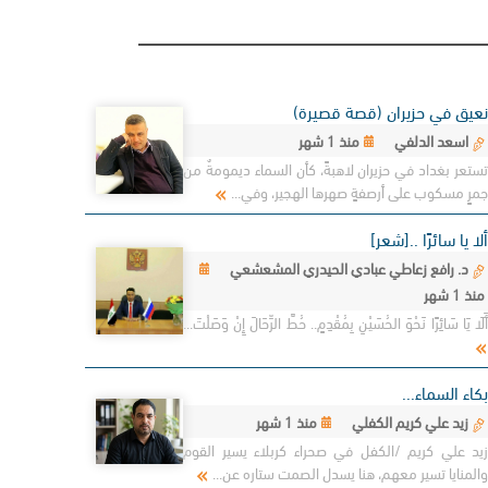
نعيق في حزيران (قصة قصيرة)
اسعد الدلفي
منذ 1 شهر
تستعر بغداد في حزيران لاهبةً، كأن السماء ديمومةٌ من
جمرٍ مسكوب على أرصفةٍ صهرها الهجير، وفي...
ألا يا سائرًا ..[شعر]
د. رافع زعاطي عبادي الحيدري المشعشعي
منذ 1 شهر
أَلَا يَا سَائِرًا نَحْوَ الحُسَيْنِ بِمُقْدِمٍ.. حُطَّ الرِّحَالَ إِنْ وَصَلْتَ...
بكاء السماء...
زيد علي كريم الكفلي
منذ 1 شهر
زيد علي كريم /الكفل في صحراء كربلاء يسير القوم
والمنايا تسير معهم، هنا يسدل الصمت ستاره عن...