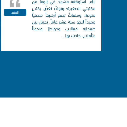
أيام، استوقفه مشهدٌ في زاوية من
مكتبتي الصغيرة؛ رفوفٌ تغصّ بكتبٍ
المزيد
منوعة، وملفاتٌ تضم أرشيفاً صحفياً
ممتداً لنحو ستة عشر عاماً، يحمل بين
صفحاته مقالاتٍ وخواطرَ وبحوثاً
وتأملاتٍ جادت بها...