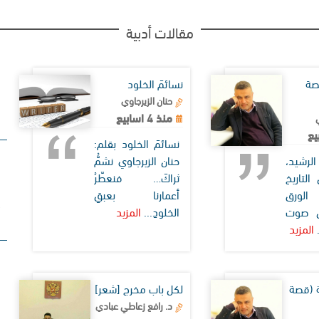
مقالات أدبية
صة
نسائمَ الخلود
حنان الزيرجاوي
منذ 4 اسابيع
نسائمَ الخلود بقلم:
رشيد،
حنان الزيرجاوي نشمُّ
لتاريخ
ثراكَ… فنعطّرُ
لورق
أعمارنا بعبقِ
ان صوت
الخلودِ...
المزيد
.
المزيد
 (قصة
لكل باب مخرج [شعر]
د. رافع زعاطي عبادي