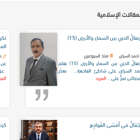
لمقالات الإسلامية
فالُ الحزنِ بين السماءِ والأرضِ (15)
تكر
الم
منذ اسبوعين
احمد السراي
د.
كرنفالُ الحزنِ بين السماءِ والأرضِ (15) بقلم:
عن 
مد السراي على شاطئ الفاجعةِ... بعضُ
عز و
مصائبِ تمرُّ على...
المزيد
المز
جَمَالُ في أقسَى الفَواجِع
كرنف