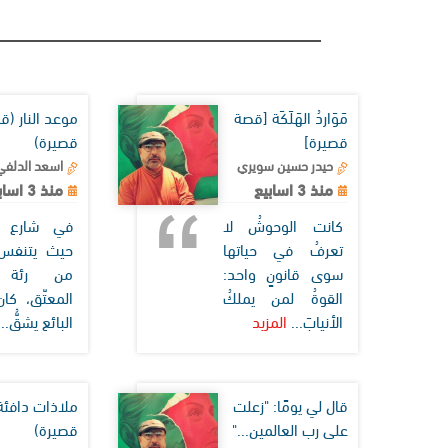
مَوَاردُ الهَلَكَة [قصة
موعد النار (ق
قصيرة]
قصيرة)
حيدر حسين سويري
اسعد الدلفي
منذ 3 اسابيع
منذ 3 اسابيع
كانت الوحوشُ لا
في شارع ال
تعرفُ في حياتها
حيث يتنفس ا
سوى قانونٍ واحد:
من رئة ا
القوةُ لمن يملكُ
المعتّق، ك
الأنيابَ...
المزيد
البائع يشقُّ..
قال لي يومًا: "زعلت
ملاذات دافئة
على رب العالمين..."
قصيرة)