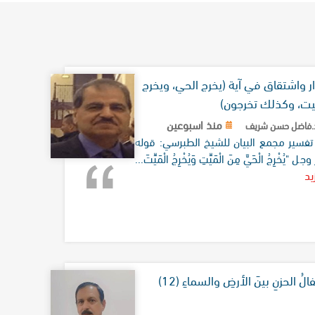
ار واشتقاق في آية (يخرج الحي، ويخرج
يت، وكذلك تخرجون)
منذ اسبوعين
فاضل حسن شريف
تفسير مجمع البيان للشيخ الطبرسي: قوله
جل "يُخْرِجُ الْحَيَّ مِنَ الْمَيِّتِ وَيُخْرِجُ الْمَيِّتَ...
يد
الُ الحزنِ بينَ الأرضِ والسماءِ (12)