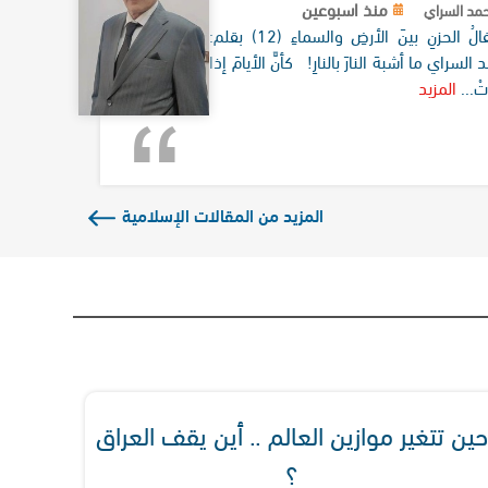
منذ اسبوعين
مد السراي
كرنفالُ الحزنِ بينَ الأرضِ والسماءِ (12) بقلم:
 السراي ما أشبهَ النارَ بالنارِ! كأنَّ الأيامَ إذا
تْ...
المزيد
المزيد من المقالات الإسلامية
حين تتغير موازين العالم .. أين يقف العراق
؟